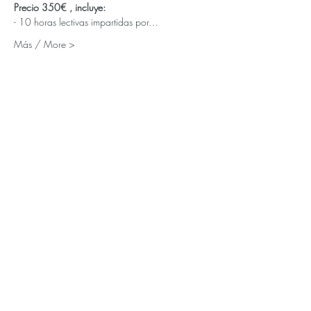
Precio 350€ , incluye:
- 10 horas lectivas impartidas por…
Más / More >
Abonar / Purchase
Tipo de entrada
BLOQUES Online
Leer más
Precio
395,00 €
Cantidad