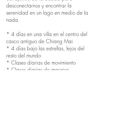
desconectarnos y encontrar la
serenidad en un lago en medio de la
nada.
* 4 días en una villa en el centro del
casco antiguo de Chiang Mai
* 4 días bajo las estrellas, lejos del
resto del mundo
* Clases diarias de movimiento
* Clases diarias de masajes
* Deliciosa comida tailandesa local
* Tiempo libre para explorar la ciudad
(comida, compras, visitas turísticas)
* Tiempo libre para relajarse en la
naturaleza (kayak, SUP, natación)
:
COSTE
695€, todo incluido *menos los vuelos
Reserva: Contáctanos para información
detallada de como hacer la reserva