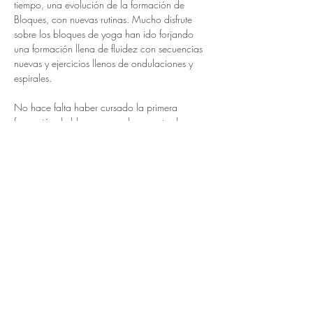
tiempo, una evolución de la formación de 
Bloques, con nuevas rutinas. Mucho disfrute 
sobre los bloques de yoga han ido forjando 
una formación llena de fluidez con secuencias 
nuevas y ejercicios llenos de ondulaciones y 
espirales.
No hace falta haber cursado la primera 
formación de bloques para hacer esta de 
bloques flow.
INCLUYE
10h lectivas de formación en plena 
naturaleza! 
Menú sano y delicioso: Cena del Sábado, 
desayuno y comida del Domingo. 
Noche del Sábado en habitaciones 
compartidas (2-4 personas) con baño privado. 
Más / More >