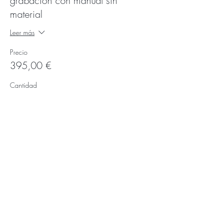
grabacion con manual sin
material
Leer más
Precio
395,00 €
Cantidad
Tipo de entrada
Curso con manual y elásticos
445€
Leer más
Precio