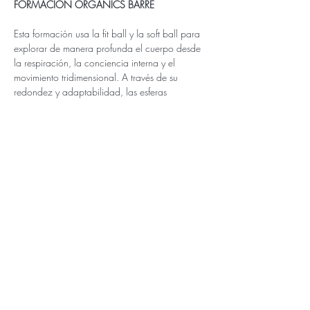
FORMACIÓN ORGANICS BARRE 
Esta formación usa la fit ball y la soft ball para 
explorar de manera profunda el cuerpo desde 
la respiración, la conciencia interna y el 
movimiento tridimensional. A través de su 
redondez y adaptabilidad, las esferas 
proponen un trabajo sensorial que estimula el 
diálogo entre cavidades y diafragmas, 
despertando una experiencia de movimiento 
fluida, agradable, orgánica y consciente.
Incluye:
    ● 12 horas lectivas presenciales
    ● Material de uso durante el curso
    ● Manual de ejercicios con fotos detalladas
Más / More >